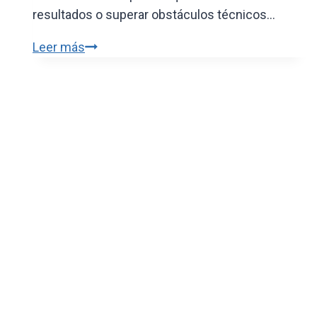
resultados o superar obstáculos técnicos…
Consultoría
Leer más
B2B:
¿cuándo
contratar
un
experto
externo?