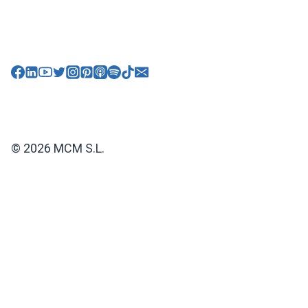
© 2026 MCM S.L.
Alternar
CURSOS
menú
Linkedin PROFESIONAL
hijo
Linkedin “FOR BUSINESS”
Linkedin para CONSULTORES
Linkedin para ABOGADOS