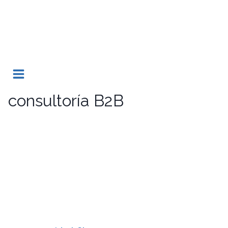
Saltar
al
contenido
consultoría B2B