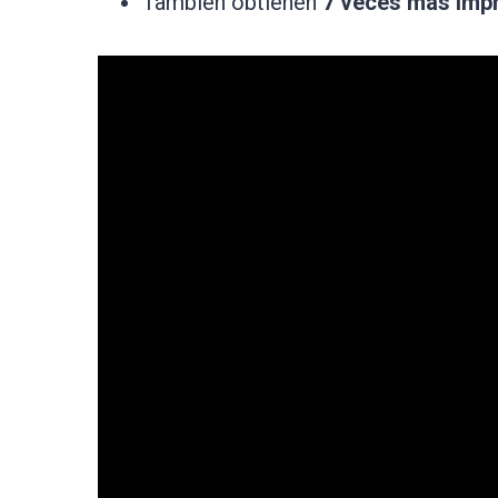
También obtienen
7 veces más impr